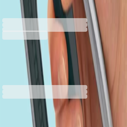
2129010094
Баркод: 5018505002578
26,39 €
51,61 лв.
Купи
26,39 €
51,61 лв.
Ценa с ДДС