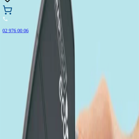
02 976 00 06
🎁 Купи 3 продукта с марката Faber-Castell и вземи
най-евтиния БЕЗПЛАТНО! Важи само онлайн до
31.08.2026 г.