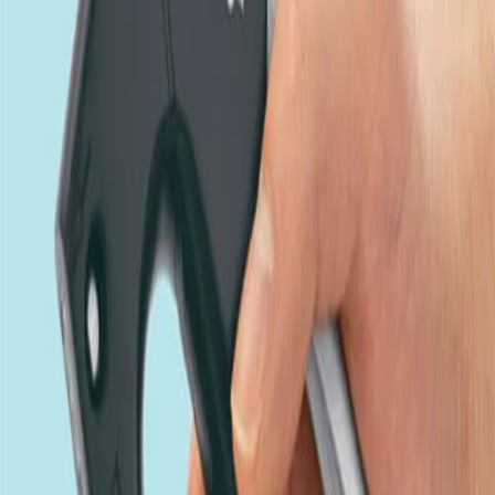
Начало
/
Техника
/
Инструменти
/
Такер Rapesco 
Такер Rapesco Eco, черен