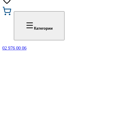
Промоции
Office 1
Категории
02 976 00 06
🎁 Купи 3 продукта с мар