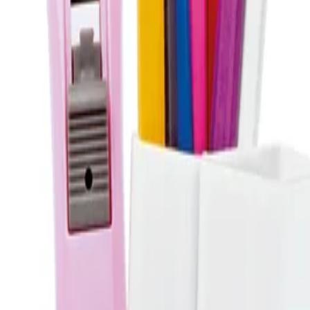
достатъчно място за химикалки, маркери, ножици и т.н. Винаги п
са подходящи за по-малки аксесоари.
ване на бюрото.