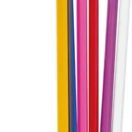
ериали
/
Аксесоари За Бюро
/
Поставки И Органа
ния, Бял