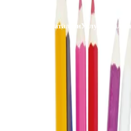
 Club
Магазини
Каталози
Услуги
Реализ
ката Faber-Castell и вземи най-евтиния БЕЗПЛАТНО! Важи сам