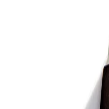
Цвят
Бял
Отделения [брой]
5