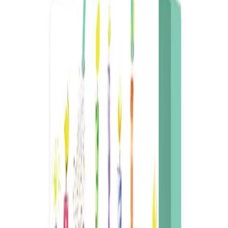
Начало
/
Рекламни Материали
/
Подаръчни Торб
No Brand
Подаръчна торбичка Happy
Birthday, свещички, 30 х 41.5