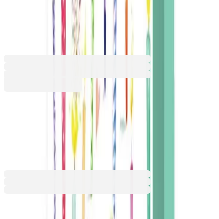
х 12 cm
1555120415
Баркод: 3801059014515
2,76 €
5,40 лв.
Купи
2,76 €
5,40 лв.
Ценa с ДДС