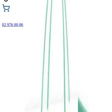
02 976 00 06
🎁 Купи 3 продукта с марката Faber-Castell и вземи
най-евтиния БЕЗПЛАТНО! Важи само онлайн до
31.08.2026 г.