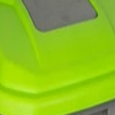
иви
/
Кошове И Контейнери За Смет
/
/зелен, 445 X 405 X 425 Cm