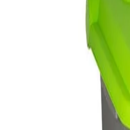
Начало
/
Хигиена
/
Кошове За Смет И Консумат
Кош Planet С Разделение, С Педал, 30 L, Сив