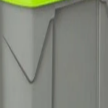
л, 30 L, сив/зелен, 445 x 405 x 