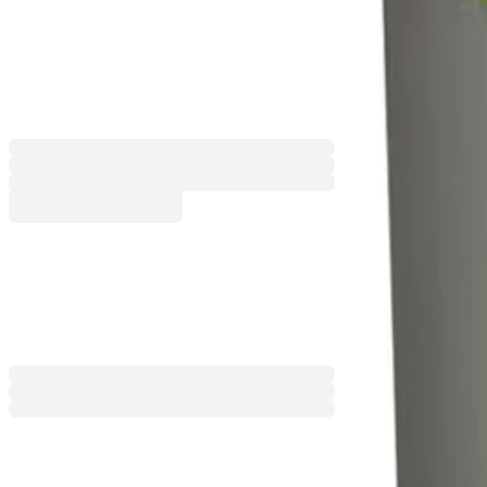
Кош Planet с разделение, с педа
5060140028
Баркод: 3800052762799
Цвят
Сив/Жълт
Сив/Зелен
Сив/Син
38,33 €
74,96 лв.
Ценa с ДДС
Добави към сравнение