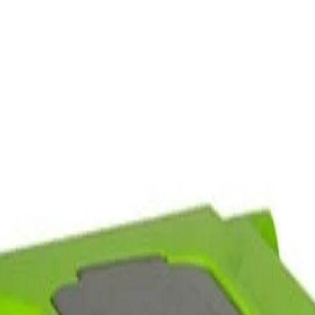
 Club
Магазини
Каталози
Услуги
Реализ
ката Faber-Castell и вземи най-евтиния БЕЗПЛАТНО! Важи сам