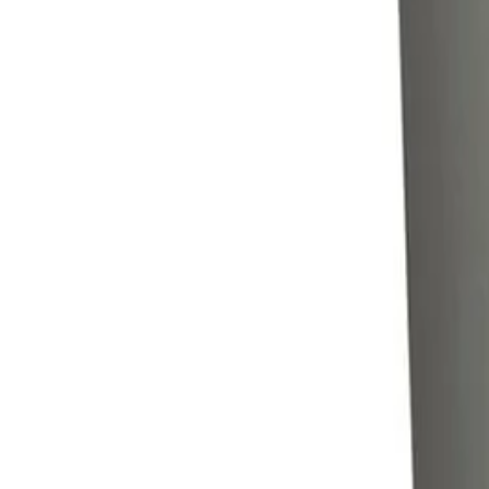
Описание
Материал: Пластмаса.
Размери: 44.5 x 40.5 x 42.5 h.
Капацитет: 30 l.
Цвят: Зелен.
Спецификации
Цвят
Сив/Зелен
Размери (Д х Ш х В) [cm]
445 x 405 x 425
Материал
Пластмаса