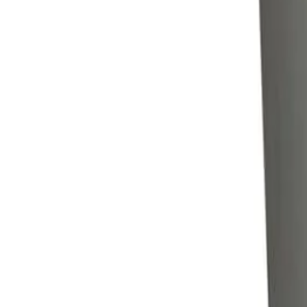
Тип
Кош за смет