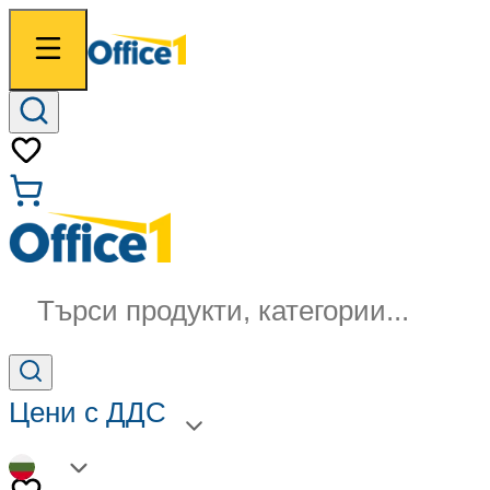
Търси продукти, категории...
Цени с ДДС
BG