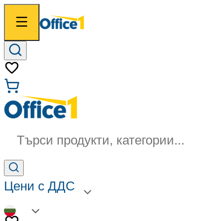
Търси продукти, категории...
Цени с ДДС
BG