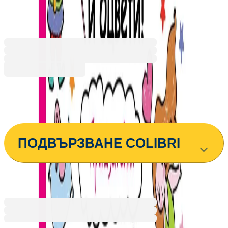
5525122821
Баркод: 3800083818311
2,04 €
3,99 лв.
Купи
ПОДВЪРЗВАНЕ COLIBRI
2,04 €
3,99 лв.
Ценa с ДДС