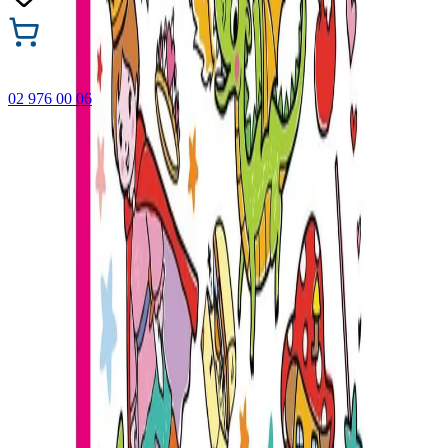
02 976 00 06
🎁 Купи 3 продукта с марката Faber-Castell и вземи
най-евтиния БЕЗПЛАТНО! Важи само онлайн до
31.08.2026 г.