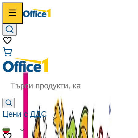
Търси продукти, категории...
Цени с ДДС
BG