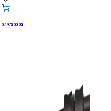
02 976 00 06
🎁 Купи 3 продукта с марката Faber-Castell и вземи
най-евтиния БЕЗПЛАТНО! Важи само онлайн до
31.08.2026 г.