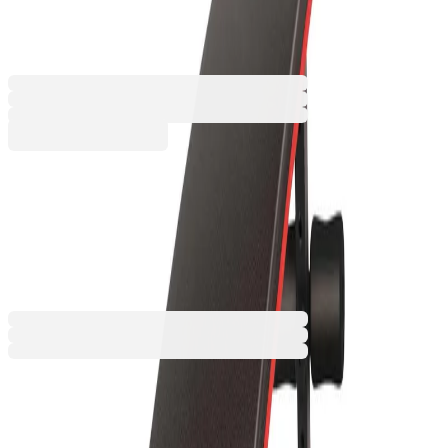
6630220202
Баркод: 6912018110418
97,49 €
190,67 лв.
Купи
97,49 €
190,67 лв.
Ценa с ДДС