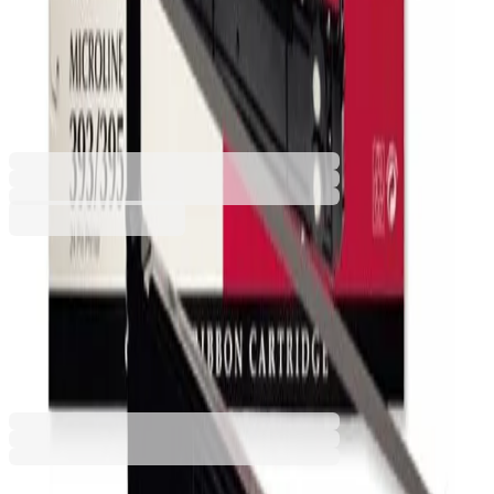
матричен принтер OKI
ML393/395
3010101020
Баркод: 051851040462
36,80 €
71,98 лв.
Купи
36,80 €
71,98 лв.
Ценa с ДДС