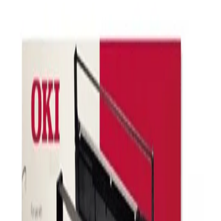
Начало
/
Тонери И Мастила
/
Консумативи За М
Оригинална лента за