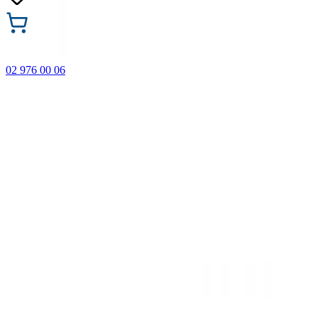
02 976 00 06
🎁 Купи 3 продукта с марката Faber-Castell и вземи
най-евтиния БЕЗПЛАТНО! Важи само онлайн до
31.08.2026 г.