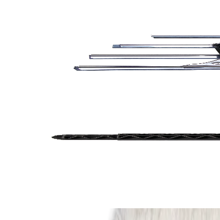
Временно изчерпан
Office1
Стъклочистачка Office 1, 35 cm
5080120212
5,52 €
10,80 лв.
Ценa с ДДС
Уведоми ме
Временно изчерпан
Office1
Държач за моп за измиване на стъкла Office 1, 35
5080120214
1,84 €
3,59 лв.
Ценa с ДДС
Уведоми ме