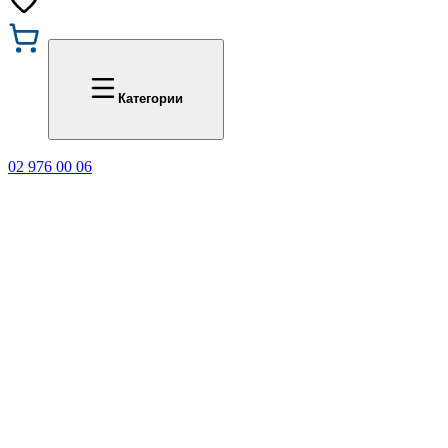
Промоции
Office 1
Категории
02 976 00 06
🎁 Купи 3 продукта с мар