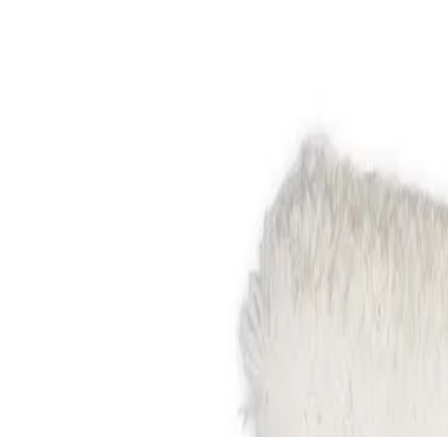
Описание
Моп за измиване на стъкла, произведен от дебела и плюшена
Мопът осигурява професионални и дълготрайни резултати.
Дължина: 35 cm.
Спецификации
Материал
Плюш
Тип
Метли, четки, мопове и бърсалки
Размери (Д х Ш х В) [cm]
35
Свързани продукти