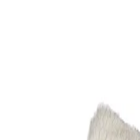
Начало
/
Хигиена
/
Почистващи Продукти
/
Мопов