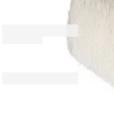
Моп за измиване на стъкла Off
5080120216
Баркод: 3800052797500
Размери (Д х Ш х В) [cm]
35
45
2,45 €
4,79 лв.
Ценa с ДДС
Добави към сравнение