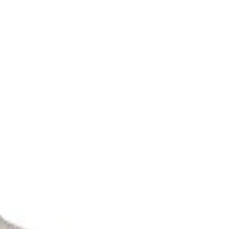
е, Кофи И Колички
/
Моп За Измиване На Стъкл