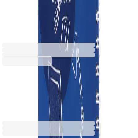
визия 2024, А5, мека корица,
лак, 80 листа
9025100112
Баркод: 3801059002420
4,60 €
8,99 лв.
Купи
4,60 €
8,99 лв.
Ценa с ДДС
- Артикулът има минимално количество за поръчка: 2000 бр.