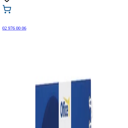
02 976 00 06
🎁 Купи 3 продукта с марката Faber-Castell и вземи
най-евтиния БЕЗПЛАТНО! Важи само онлайн до
31.08.2026 г.