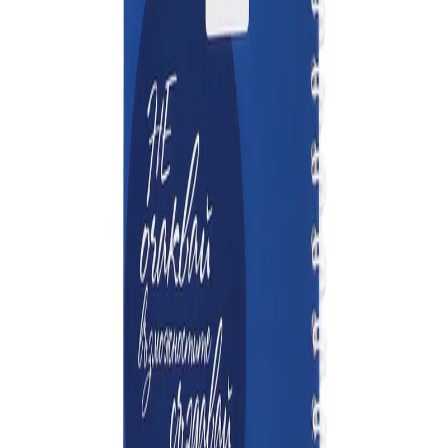
Начало
/
Рекламни Материали
/
Календари И Б
Office 1 Тетрадка, рекламна