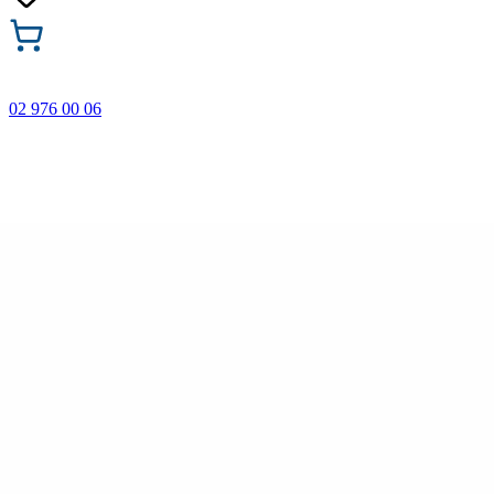
02 976 00 06
🎁 Купи 3 продукта с марката Faber-Castell и вземи
най-евтиния БЕЗПЛАТНО! Важи само онлайн до
31.08.2026 г.