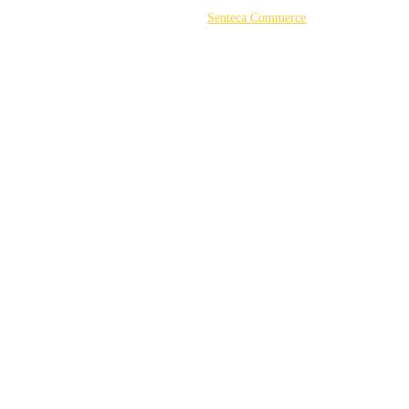
©2026 Powered by
Senteca Commerce