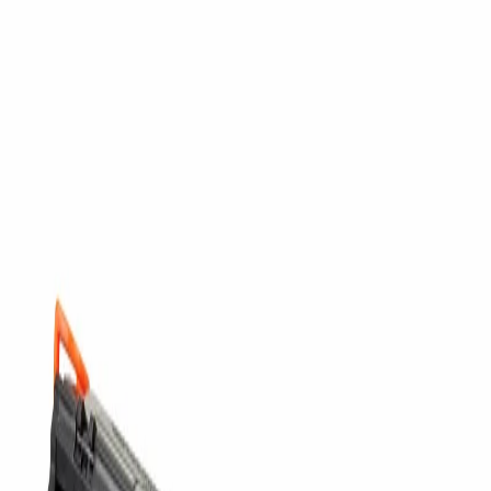
Начало
/
Тонери И Мастила
/
Тонери За Лазерн
-45%