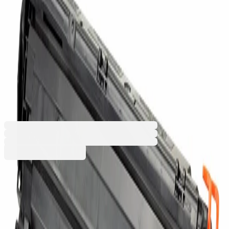
Съвместима тонер касета
Office 1 HP CE285A, LJPro
P1102, 1600 страници/5%,
Black
3020124525
Баркод: 3800052721314
8,39 €
16,41 лв.
Купи
Промоцията е валидна от 31.07.2026 до 31.08.2026 00:00ч
8,39 €
16,41 лв.