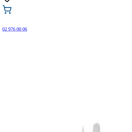
02 976 00 06
🎁 Купи 3 продукта с марката Faber-Castell и вземи
най-евтиния БЕЗПЛАТНО! Важи само онлайн до
31.08.2026 г.