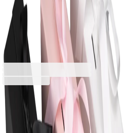
Office 1 Кутия Gift Box, с
магнитно затваряне,
сгъваема, 33 х 27 х 12 cm,
розова
6145260080
Баркод: 3801059010524
9,59 €
18,75 лв.
Купи
Размер 1 (Ш x В x Д) [mm]
240 х 180 х 78
260 х 230 х 95