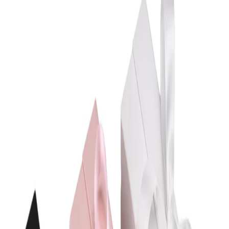
Начало
/
Идеи За Подарък
/
Подаръчни Торбички