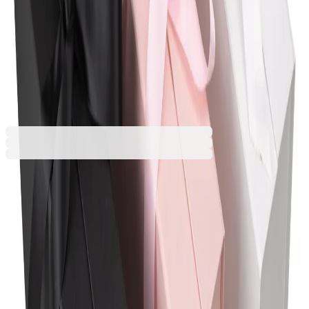
330 х 270 х 120
Цвят на кутията
Бял
Розов
Черен
9,59 €
18,75 лв.
Ценa с ДДС
Персонализирай продукта
Качете изображение и поръчайте вашия персонализиран
продукт още днес! Превърнете всяка покупка в нещо
специално и уникално за Вас.
Персонализирай