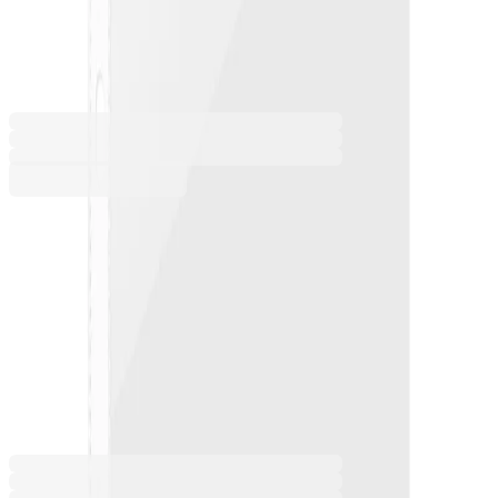
A4, 60 µm, кристал, 100 броя
1070160097
Баркод: 3800052799313
7,19 €
14,06 лв.
Купи
Дебелина [µm]
60
70
7,19 €
14,06 лв.
Ценa с ДДС