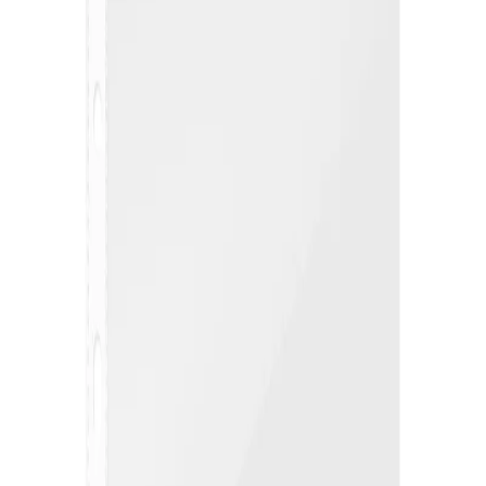
Начало
/
Офис Консумативи
/
Канцеларски Мат
Office 1 Джоб за документи,