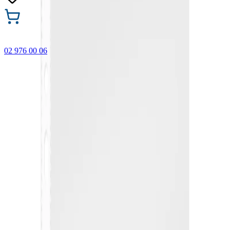
02 976 00 06
🎁 Купи 3 продукта с марката Faber-Castell и вземи
най-евтиния БЕЗПЛАТНО! Важи само онлайн до
31.08.2026 г.