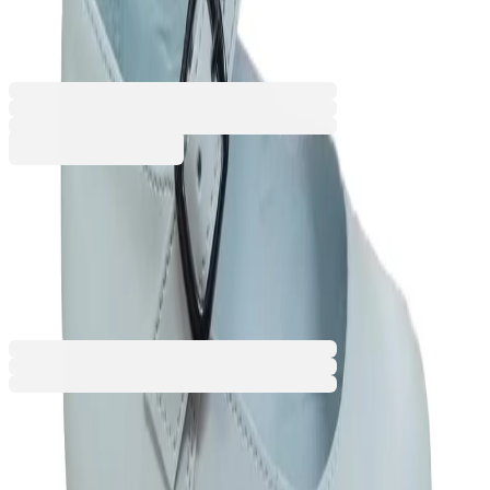
6620100388
Баркод: 2800052829868
44,17 €
86,39 лв.
Купи
44,17 €
86,39 лв.
Ценa с ДДС