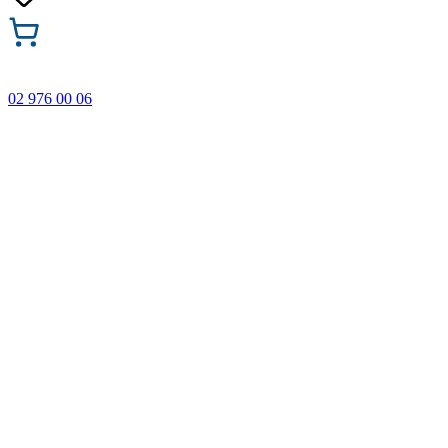
02 976 00 06
🎁 Купи 3 продукта с марката Faber-Castell и вземи
най-евтиния БЕЗПЛАТНО! Важи само онлайн до
31.08.2026 г.