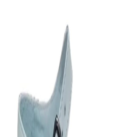
Начало
/
Образование
/
Училища
/
Театрално Изк
No Brand
Обувки-скарпини, дамски,
размер 37, бели