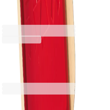
броене, 144 броя
6618020040
Баркод: 2010000217627
60,73 €
118,78 лв.
Купи
60,73 €
118,78 лв.
Ценa с ДДС