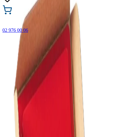
02 976 00 06
🎁 Купи 3 продукта с марката Faber-Castell и вземи
най-евтиния БЕЗПЛАТНО! Важи само онлайн до
31.08.2026 г.