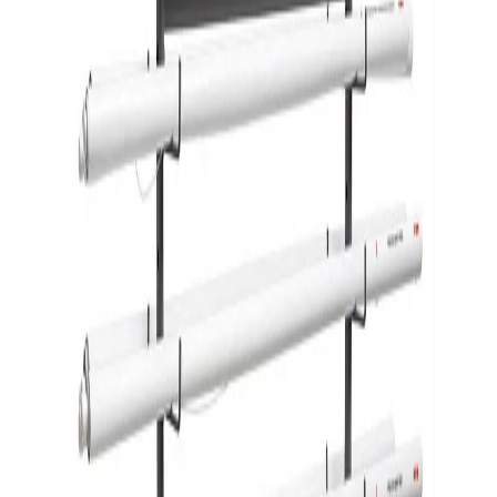
Начало
/
Образование
/
Училища
/
Образователн
Nowa Szkola Стойка за табла