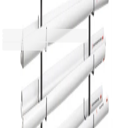
и карти, подвижна
6624020019
Баркод: 2010000628195
Допълнителни услуги
Цената се изчислява в количката
Разнос
1,12 €
Услугата е пожелателна. Включва внасяне на
20,00 € мин
поръчката в сградата и качването ѝ до
определен от получателя етаж. Ако услугата
не бъде избрана, поръчката ще бъде
доставена до входа на сградата.