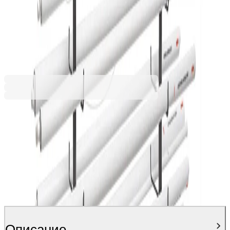
137,11 €
268,17 лв.
Купи
137,11 €
268,17 лв.
Ценa с ДДС
Описание