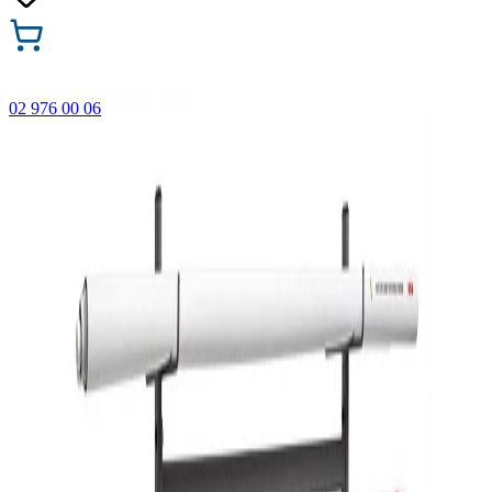
02 976 00 06
🎁 Купи 3 продукта с марката Faber-Castell и вземи
най-евтиния БЕЗПЛАТНО! Важи само онлайн до
31.08.2026 г.