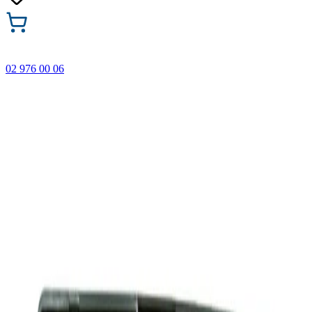
02 976 00 06
🎁 Купи 3 продукта с марката Faber-Castell и вземи
най-евтиния БЕЗПЛАТНО! Важи само онлайн до
31.08.2026 г.