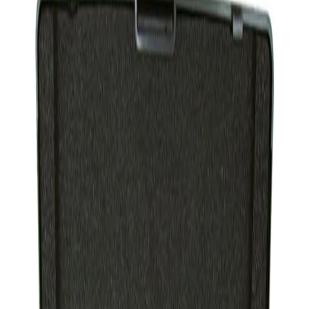
Начало
/
Образование
/
STEM
/
Продукти За Наук
Шублер Nowa Szkola,