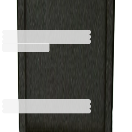
дигитален
6632020011
Баркод: 5905471405680
59,50 €
116,36 лв.
Купи
59,50 €
116,36 лв.
Ценa с ДДС