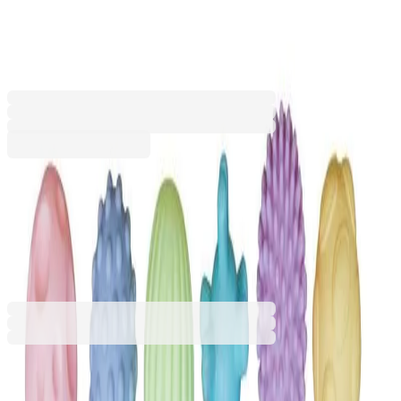
в пастелни цветове, 6 броя
6704020071
Баркод: 1230000446761
8,57 €
16,76 лв.
Купи
8,57 €
16,76 лв.
Ценa с ДДС