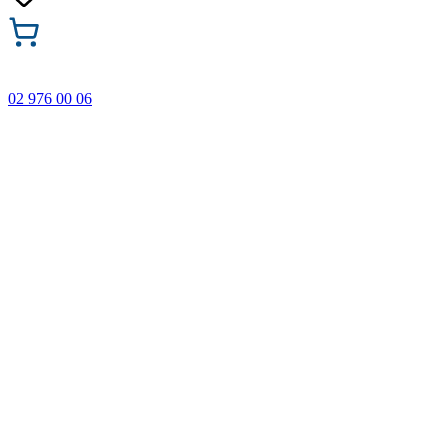
02 976 00 06
🎁 Купи 3 продукта с марката Faber-Castell и вземи
най-евтиния БЕЗПЛАТНО! Важи само онлайн до
31.08.2026 г.