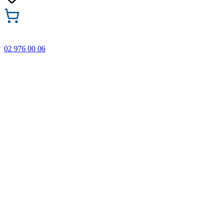
02 976 00 06
🎁 Купи 3 продукта с марката Faber-Castell и вземи
най-евтиния БЕЗПЛАТНО! Важи само онлайн до
31.08.2026 г.