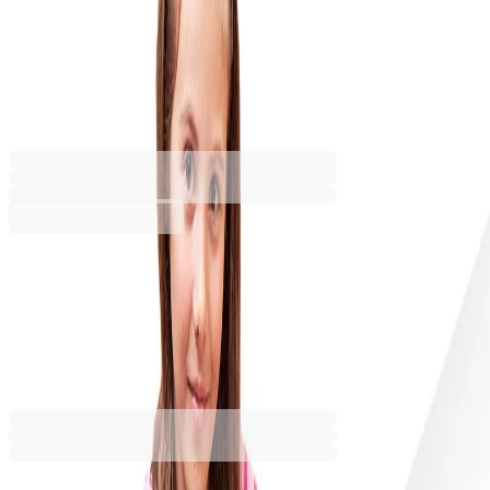
дъски, 1000 пинчета, 16 х 16
cm
6611020027
Баркод: 1230000075404
60,73 €
118,78 лв.
Купи
60,73 €
118,78 лв.
Ценa с ДДС