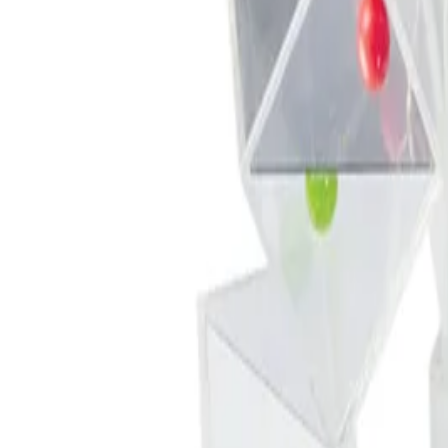
Описание
Прозрачните кубчета са отличен помощник на всяко дете за 
Състои се от 18 броя кубчета.
Размери: 5 х 5 х 5 cm.
Материал: пластмаса.
Предназначен за деца над 18-месечна възраст.
Спецификации
Материал
Пластмаса
Цвят
Прозрачен
Предназначение
За деца
Размер [cm]
5 х 5 х 5
За деца над [год]
2
Брой части
18