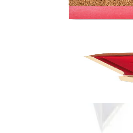
Nowa Szkola Подови панели, сензорни, 6 броя, 25 
6611060366
134,57 €
263,19 лв.
Ценa с ДДС
По заявка
Nowa Szkola
Nowa Szkola Карти с предмети за бита, в кутия, 2
6611060367
18,22 €
35,63 лв.
Ценa с ДДС