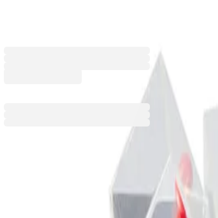
Nowa Szkola Кубчета, звукови,
6611060371
Баркод: 5905471408933
43,74 €
85,55 лв.
Ценa с ДДС
Добави към сравнение