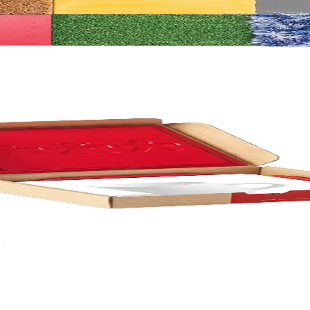
х 25 cm
4 броя