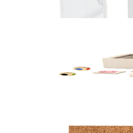
Свързани продукти
-20%
Временно изчерпан
Nowa Szkola
Nowa Szkola Игра за сортиране на отпадъци, дър
6611060372
24,00 €
46,94 лв.
30,00 €
Ценa с ДДС
Уведоми ме
По заявка
Nowa Szkola