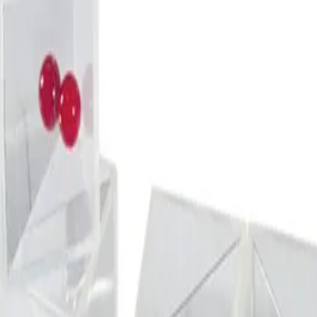
развитието на координацията ръка-око.