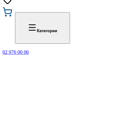
Промоции
Office 1
Категории
02 976 00 06
🎁 Купи 3 продукта с мар