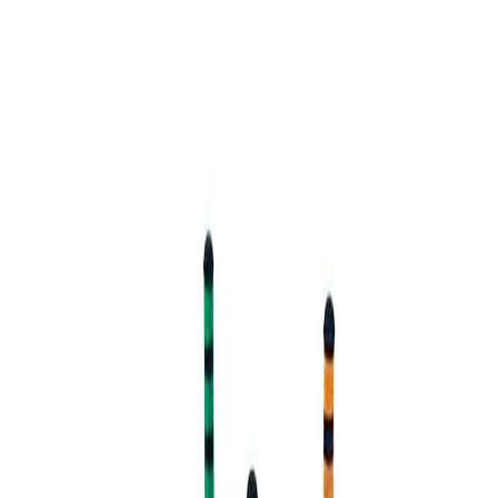
Начало
/
Игри И Играчки
/
Спорт
/
Игри За Навън
Nowa Szkola Игра за