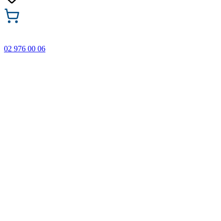
02 976 00 06
🎁 Купи 3 продукта с марката Faber-Castell и вземи
най-евтиния БЕЗПЛАТНО! Важи само онлайн до
31.08.2026 г.