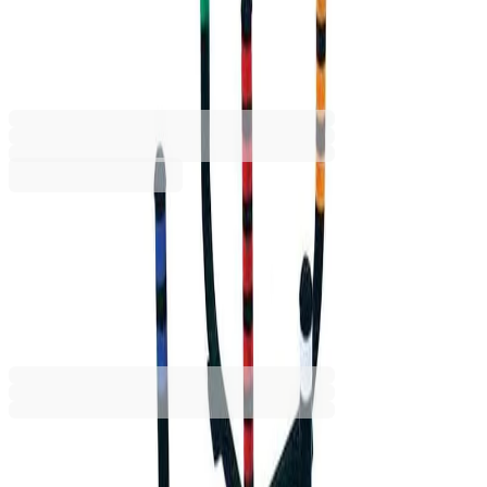
хвърляне в цел
6630040270
Баркод: 2010000685235
55,99 €
109,51 лв.
Купи
55,99 €
109,51 лв.
Ценa с ДДС