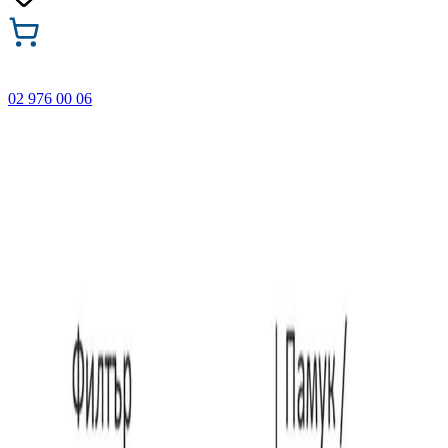
02 976 00 06
🎁 Купи 3 продукта с марката Faber-Castell и вземи
най-евтиния БЕЗПЛАТНО! Важи само онлайн до
31.08.2026 г.