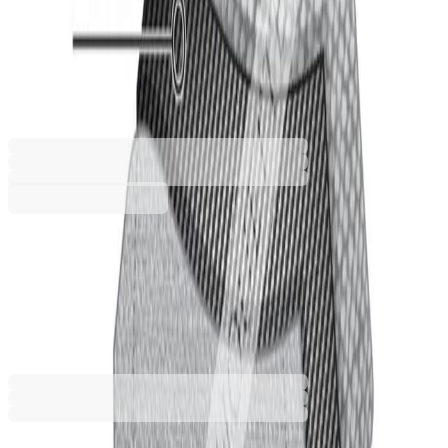
употреба New Silhouette,
трислойна, детска, розова
5040120115
Баркод: 9900070099229
2,81 €
5,49 лв.
Купи
2,81 €
5,49 лв.
Ценa с ДДС