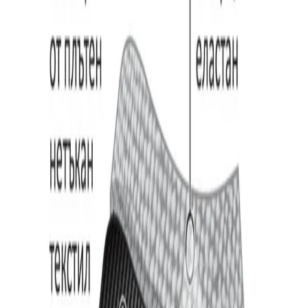
Начало
/
Хигиена
/
Лична Защита И Поддръжка
/
Маска за многократна