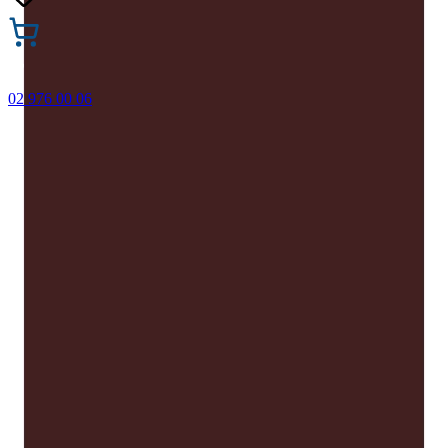
02 976 00 06
🎁 Купи 3 продукта с марката Faber-Castell и вземи
най-евтиния БЕЗПЛАТНО! Важи само онлайн до
31.08.2026 г.