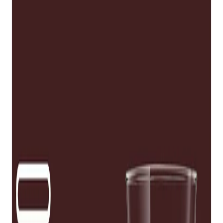
Начало
/
Напитки И Храни
/
Кафе
/
Nescafé Dolce
Nescafé Dolce Gusto Кафе