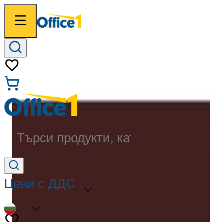
Търси продукти, категории...
Цени с ДДС
BG