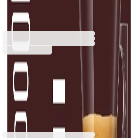
капсула Napoli, 16 броя
5115140055
Баркод: 8445290421456
6,74 €
13,19 лв.
Купи
Вид
Milano
Napoli
Roma
6,74 €
13,19 лв.
Ценa с ДДС