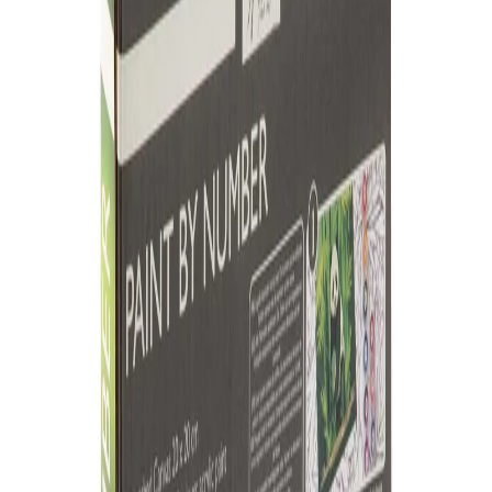
Начало
/
Образование
/
Художествени Материал
-20%