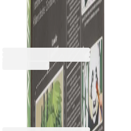
Nassau Рисуване по номера
Панда, 20 х 20 cm
6605330225
Баркод: 8715427112916
8,83 €
17,27 лв.
Купи
Промоцията е валидна от 31.07.2026 до 31.08.2026 00:00ч
8,83 €
17,27 лв.
11,04 €
Ценa с ДДС