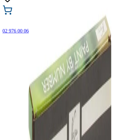
02 976 00 06
🎁 Купи 3 продукта с марката Faber-Castell и вземи
най-евтиния БЕЗПЛАТНО! Важи само онлайн до
31.08.2026 г.