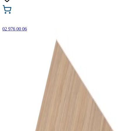
02 976 00 06
🎁 Купи 3 продукта с марката Faber-Castell и вземи
най-евтиния БЕЗПЛАТНО! Важи само онлайн до
31.08.2026 г.