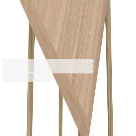
Wood, 700 x 700 х 480 mm,
квадратен плот, ПДЧ,
меламин кехлибарен дъб,
дървени крака
PCNN071-D2W2
Допълнителни услуги
Цената се изчислява в количката
Разнос
3,72 €
Услугата е пожелателна. Включва внасяне на
20,00 € мин