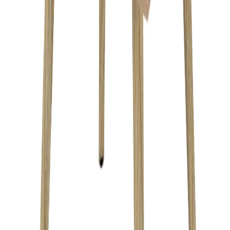
поръчката в сградата и качването ѝ до
определен от получателя етаж. Ако услугата
не бъде избрана, поръчката ще бъде
доставена до входа на сградата.
Монтаж
30,92 €
Услугата е пожелателна. Включва
50,00 € мин
монтирането на артикула на адреса за
доставка. Монтажът се извършва по график
и може да не се изпълнява в деня за доставка
и разнос.
325,12 €
Купи
Цвят на краката
Натурален
Черен
325,12 €