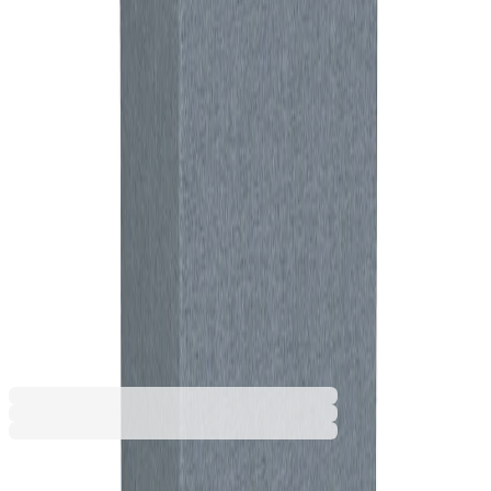
не бъде избрана, поръчката ще бъде
доставена до входа на сградата.
Монтаж
30,92 €
Услугата е пожелателна. Включва
50,00 € мин
монтирането на артикула на адреса за
доставка. Монтажът се извършва по график
и може да не се изпълнява в деня за доставка
и разнос.
638,03 €
1247,87 лв.
Купи
638,03 €
1247,87 лв.
Ценa с ДДС