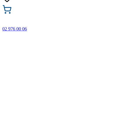
02 976 00 06
🎁 Купи 3 продукта с марката Faber-Castell и вземи
най-евтиния БЕЗПЛАТНО! Важи само онлайн до
31.08.2026 г.