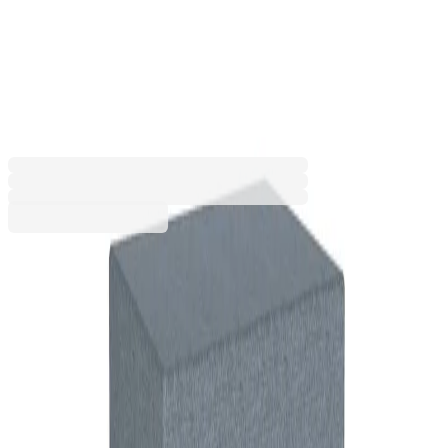
Narbutas Jazz Chill Out, ляво,
800 x 600 x 400 mm, негорим
текстил, светлосин меланж
PSGA107-L06-EU
Допълнителни услуги
Цената се изчислява в количката
Разнос
5,94 €
Услугата е пожелателна. Включва внасяне на
20,00 € мин
поръчката в сградата и качването ѝ до
определен от получателя етаж. Ако услугата