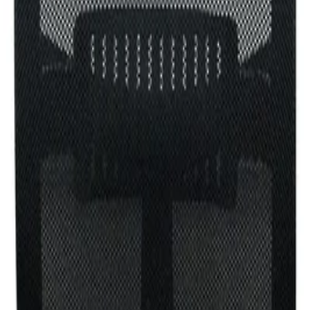
а адреса за доставка. Монтажът се извършва по график и може да 
секи свободомислещ лидер. Предоставя комфорт, здравина и увер