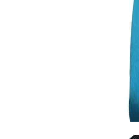
Лумбална опора
Да
Механизъм
Synchro
Цвят
Тюркоаз
Широчина [mm]
680
Материал на седалката
Екокожа
Височина на стола [mm]
1250
Дълбочина [mm]
680
Функция за заключване на облегалката
Да
Опора за глава
Да
Свързани продукти
-61%