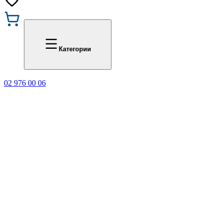
Промоции
Office 1
Категории
02 976 00 06
🎁 Купи 3 продукта с мар