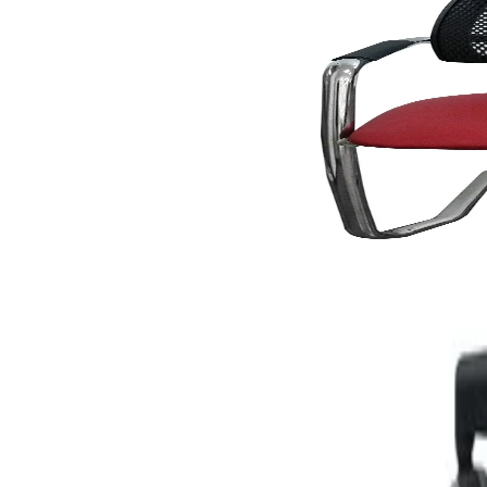
Временно изчерпан
Narbutas
Посетителски стол Narbutas Gama, дамаска и меш
4010100225
79,40 €
155,30 лв.
208,55 €
Ценa с ДДС
Уведоми ме