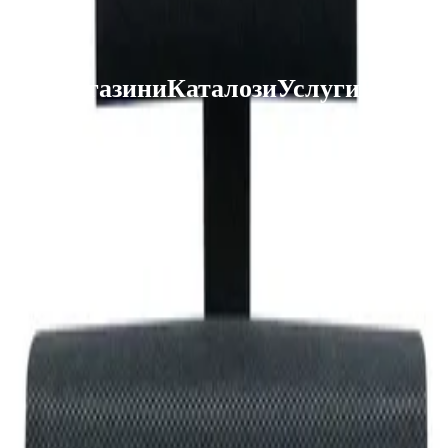
 Club
Магазини
Каталози
Услуги
Реализ
ката Faber-Castell и вземи най-евтиния БЕЗПЛАТНО! Важи сам