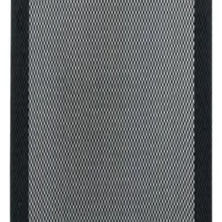
a II Executive, дамаска и меш,
 сглобена мостра