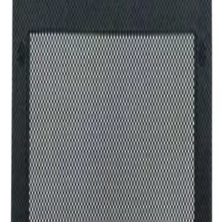
е
/
, Дамаска И Меш, Synchronous Механизъм, Пла