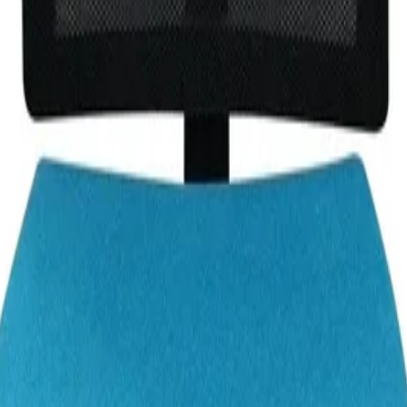
 си доставиш нужния комфорт по време на работа.
исококачествена текстилна дамаска.
аботни позиции.