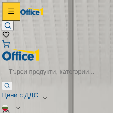
Търси продукти, категории...
Цени с ДДС
BG