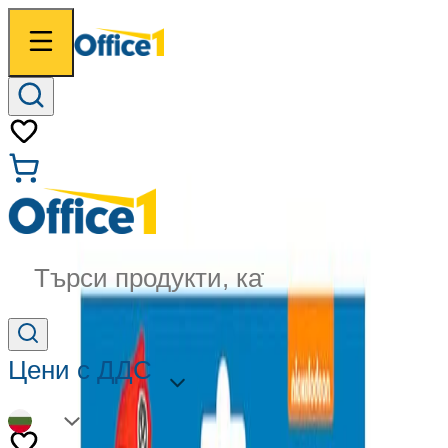
Търси продукти, категории...
Цени с ДДС
BG