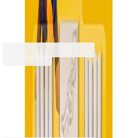
Патрул, за момче, с 2 печата
и 8 флумастера
6605330086
Баркод: 8009233269033
7,36 €
14,39 лв.
Купи
Момче/момиче
Момиче
Момче
7,36 €
14,39 лв.
Ценa с ДДС