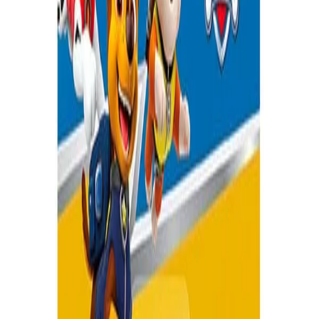
Начало
/
Образование
/
Художествени Материал
Multiprint Комплект Пес