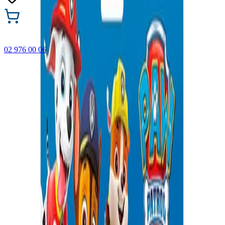
02 976 00 06
🎁 Купи 3 продукта с марката Faber-Castell и вземи
най-евтиния БЕЗПЛАТНО! Важи само онлайн до
31.08.2026 г.