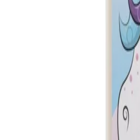
Описание
Създайте свой сoбствен 3D диамантен еднорог с атрактивна
Формат: А5.
Продуктът не се препоръчва за деца под 4-годишна възраст.
Спецификации
Момче/момиче
Момиче
За деца над [год]
3
Размери (Ш х В) [mm]
150 х 250
Тип
Оцветяване