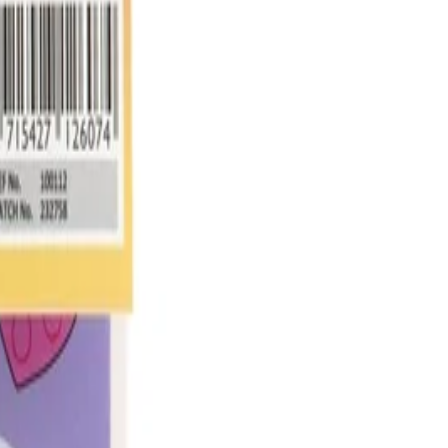
ъниста - Еднорог, А5