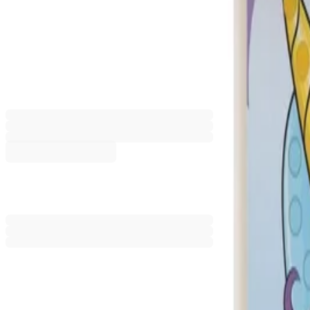
Moxy Оцветяване с мъниста - 
6605330270
Баркод: 8715427126074
Промоцията е валидна от 31.07.2026 до 31.08.2026 00:00ч
2,12 €
4,15 лв.
3,06 €
Ценa с ДДС
Добави към сравнение