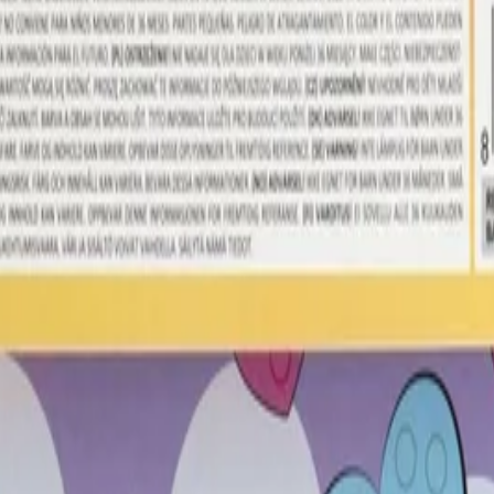
и
/
Рисуване И Оцветяване
/
Moxy Оцветяване С М