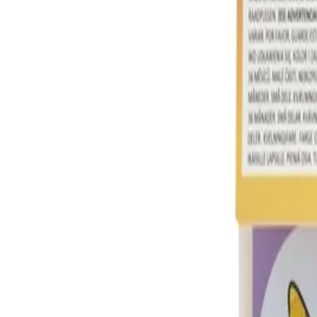
Начало
/
Образование
/
Художествени Материал
-30%