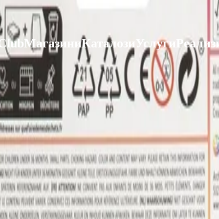
 Club
Магазини
Каталози
Услуги
Реализ
ката Faber-Castell и вземи най-евтиния БЕЗПЛАТНО! Важи сам