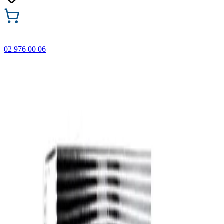
02 976 00 06
🎁 Купи 3 продукта с марката Faber-Castell и вземи
най-евтиния БЕЗПЛАТНО! Важи само онлайн до
31.08.2026 г.