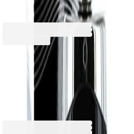
6530100002
Баркод: 3386460032698
71,06 €
138,99 лв.
Купи
Обем [ml]
100
30
50
71,06 €
138,99 лв.
Ценa с ДДС