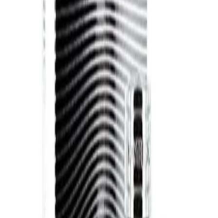
Начало
/
Премиум Продукти
/
Парфюми И Козм
Montblanc
Montblanc Парфюм Legend,
Eau de toilette, мъжки, 50 ml