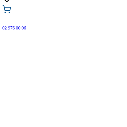
02 976 00 06
🎁 Купи 3 продукта с марката Faber-Castell и вземи
най-евтиния БЕЗПЛАТНО! Важи само онлайн до
31.08.2026 г.