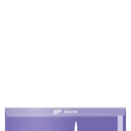
Начало
/
Напитки И Храни
/
Сладки
/
Milka Шоко
Milka
Milka Шоколад, млечен, 250 g