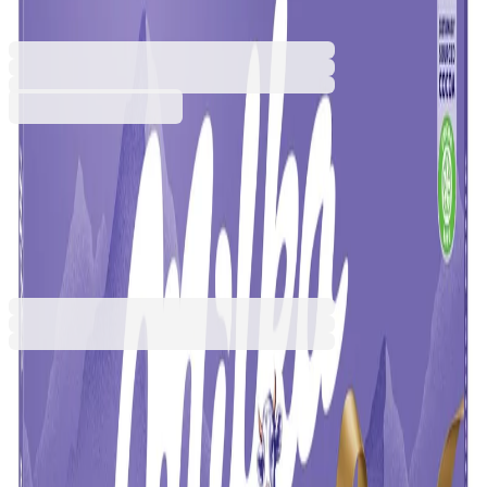
5110120037
Баркод: 7622300200237
9,59 €
18,75 лв.
Купи
9,59 €
18,75 лв.
Ценa с ДДС