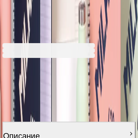
Розов
Тъмносин
Промоцията е валидна от 31.07.2026 до 31.08.2026 00:00ч
4,68 €
9,15 лв.
6,74 €
Ценa с ДДС
Описание