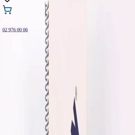
02 976 00 06
🎁 Купи 3 продукта с марката Faber-Castell и вземи
най-евтиния БЕЗПЛАТНО! Важи само онлайн до
31.08.2026 г.