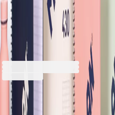
Milan Тетрадка 1918, А4,
малки квадратчета, твърда
корица, със спирала, 80
листа, тъмносиня
1570140388
Баркод: 8411574106227
4,68 €
9,15 лв.
Купи
Цвят на предната корица
Бежов
Зелен