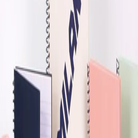
Начало
/
Офис Консумативи
/
Продукти За Писа
-30%