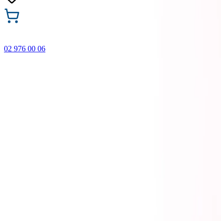
02 976 00 06
🎁 Купи 3 продукта с марката Faber-Castell и вземи
най-евтиния БЕЗПЛАТНО! Важи само онлайн до
31.08.2026 г.