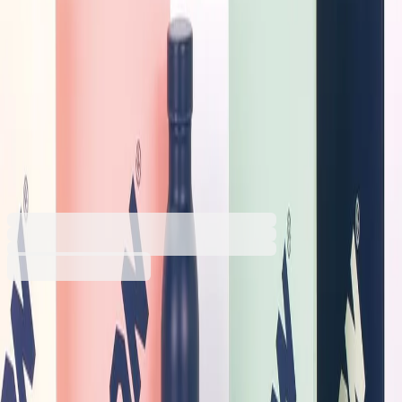
Milan Тетрадка 1918, А4,
малки квадратчета,
картонена корица, 48 листа,
розова
1570140397
Баркод: 8411574104902
2,54 €
4,98 лв.
Купи
Цвят на предната корица
Бежов