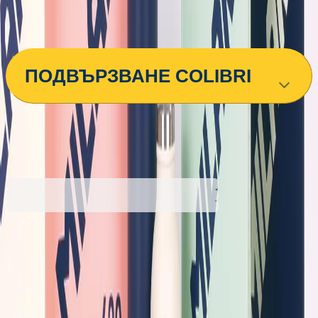
Зелен
Розов
Тъмносин
ПОДВЪРЗВАНЕ COLIBRI
Промоцията е валидна от 31.07.2026 до 31.08.2026 00:00ч
2,54 €
4,98 лв.
3,67 €
Ценa с ДДС