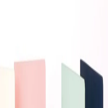
Начало
/
Офис Консумативи
/
Продукти За Писа
-30%