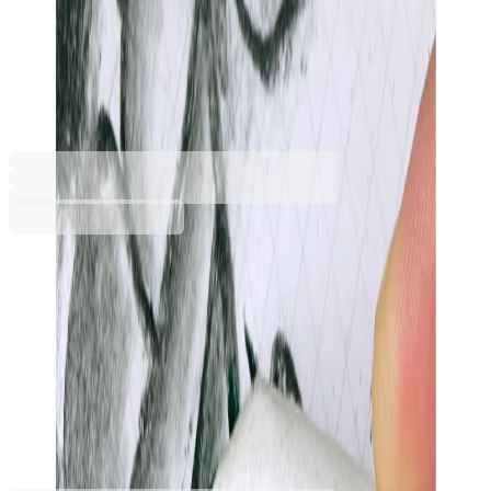
торшон, диаметър 18 mm, 12
броя
1015130069
Баркод: 8411574037477
30,67 €
59,99 лв.
Купи
Диаметър [mm]
12.5
18
30,67 €
59,99 лв.
Ценa с ДДС