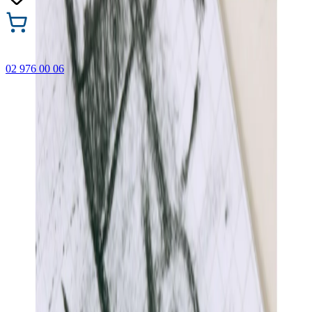
02 976 00 06
🎁 Купи 3 продукта с марката Faber-Castell и вземи
най-евтиния БЕЗПЛАТНО! Важи само онлайн до
31.08.2026 г.