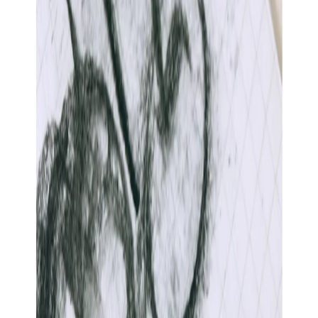
Начало
/
Офис Консумативи
/
Пишещи Средства
Milan Хартиен молив, с