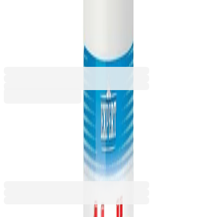
Expert Screen & Plastic,
универсален, 200 ml
5020200299
Баркод: 3800069402114
3,59 €
7,02 лв.
Купи
3,59 €
7,02 лв.
Ценa с ДДС