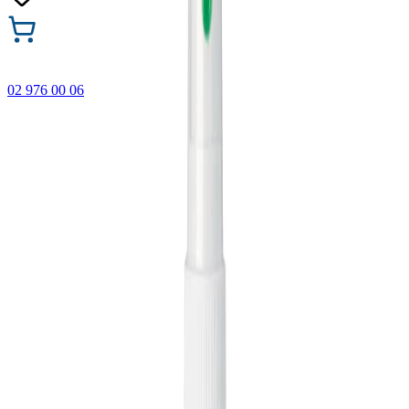
02 976 00 06
🎁 Купи 3 продукта с марката Faber-Castell и вземи
най-евтиния БЕЗПЛАТНО! Важи само онлайн до
31.08.2026 г.