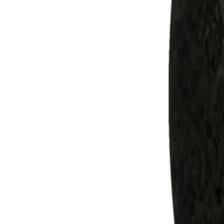
Описание
Медицинските топки обхващат широк спектър от приложения
Изработена от естествена кожа.
Тегло: 1 kg.
Спецификации
Тегло [kg]
1
Тип
Уреди