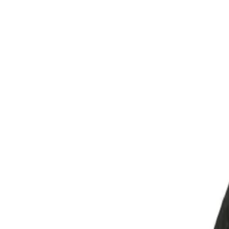
Начало
/
Игри И Играчки
/
Спорт
/
Гимнастика
/
М
No Brand
Медицинска топка, 1 kg