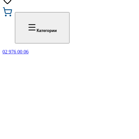
Промоции
Office 1
Категории
02 976 00 06
🎁 Купи 3 продукта с мар