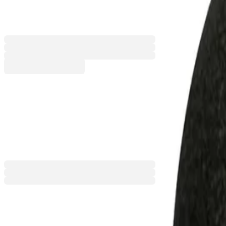
8416140023
Баркод: 3800052751137
Тегло [kg]
1
2
3
4
5
52,00 €
101,70 лв.
Ценa с ДДС
Добави към сравнение