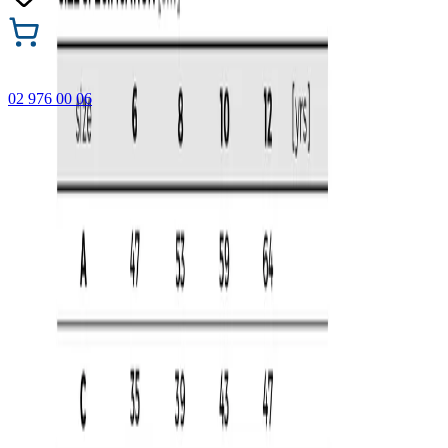
02 976 00 06
🎁 Купи 3 продукта с марката Faber-Castell и вземи
най-евтиния БЕЗПЛАТНО! Важи само онлайн до
31.08.2026 г.