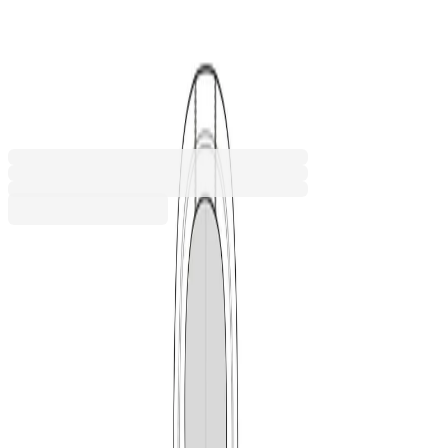
158 cm, възраст 12 години,
черен
6050160712
Баркод: 8591729143854
31,90 €
62,38 лв.
Купи
Цвят
Син
Червен
Черен
31,90 €
62,38 лв.