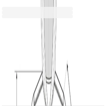
Ценa с ДДС
Персонализирай продукта
Качете изображение и поръчайте вашия персонализиран
продукт още днес! Превърнете всяка покупка в нещо
специално и уникално за Вас.
Персонализирай