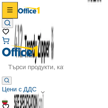
Търси продукти, категории...
Цени с ДДС
BG