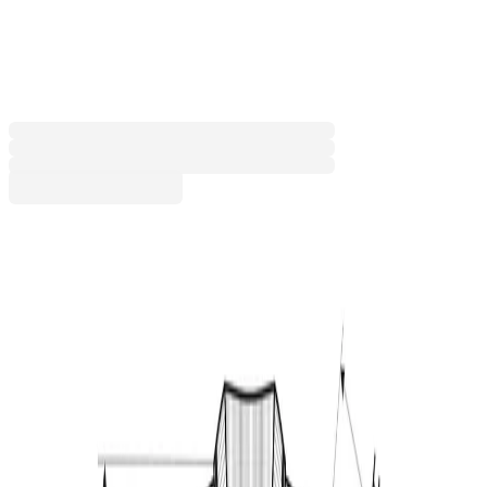
възраст 12 години, бяла
6050160653
Баркод: 8591729122125
8,77 €
17,16 лв.
Купи
Размер
110 cm
122 cm
134 cm
146 cm
158 cm
Цвят