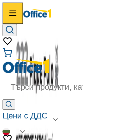
Търси продукти, категории...
Цени с ДДС
BG