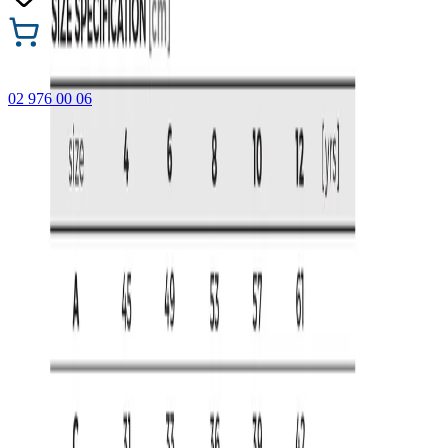
02 976 00 06
🎁 Купи 3 продукта с марката Faber-Castell и вземи
най-евтиния БЕЗПЛАТНО! Важи само онлайн до
31.08.2026 г.