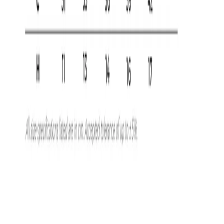
Начало
/
Рекламни Материали
/
Облекло
/
Тениск
MALFINI
Malfini Детска тениска Pique
Polo 222, размер 158 cm,