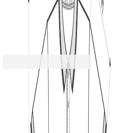
Бял
Жълт
Зелен
Син
Червен
Черен
8,77 €
17,16 лв.
Ценa с ДДС
Персонализирай продукта
Качете изображение и поръчайте вашия персонализиран
продукт още днес! Превърнете всяка покупка в нещо
специално и уникално за Вас.
Персонализирай