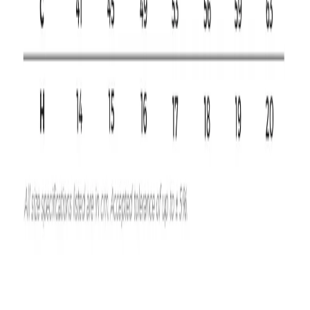
Начало
/
Рекламни Материали
/
Облекло
/
Тениск
MALFINI
Malfini Дамска тениска Basic
134, размер XXL, зелена