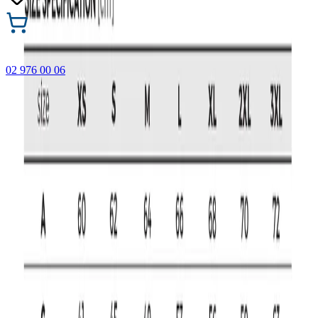
02 976 00 06
🎁 Купи 3 продукта с марката Faber-Castell и вземи
най-евтиния БЕЗПЛАТНО! Важи само онлайн до
31.08.2026 г.