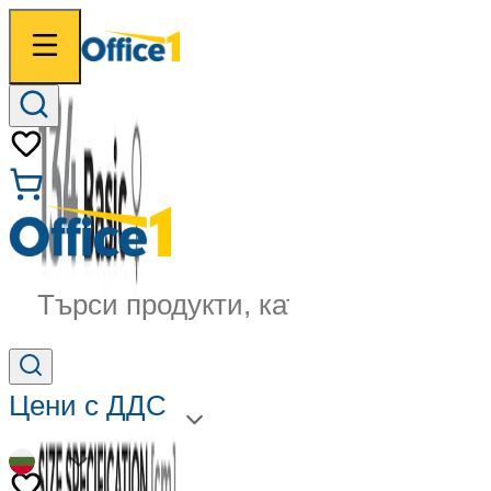
Търси продукти, категории...
Цени с ДДС
BG