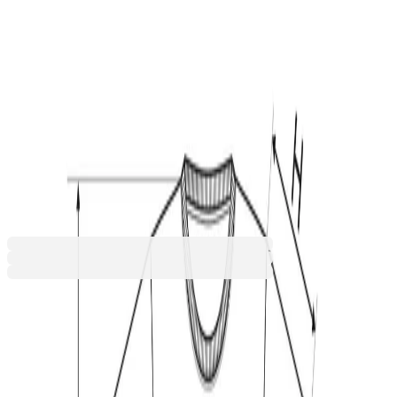
Бял
Жълт
Зелен
Нави син
Оранжев
Светлосин
Син
Тъмносин
Червен
Черен
6,49 €
12,70 лв.
Ценa с ДДС
Персонализирай продукта
Качете изображение и поръчайте вашия персонализиран
продукт още днес! Превърнете всяка покупка в нещо