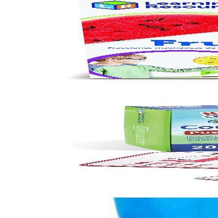
Learning Resources
Learning Resources Комплект плодове с дроби, ма
6618020240
30,67 €
59,99 лв.
Ценa с ДДС
Уведоми ме
По заявка
Learning Resources
Learning Resources Пъзел Numberblocks, за броене
6618050002
15,95 €
31,19 лв.
Ценa с ДДС