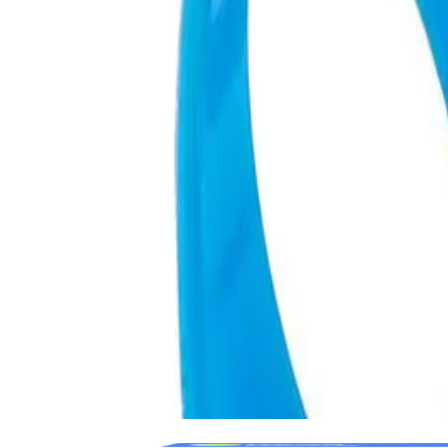
Описание
Това е идеалният инструмент, който помага на младите читатели
цветната четяща пръчица в слота на пръстена и ще бъдат готов
Тези прозрачни цветни пръчици са идеални за млади читате
Комплектът включва: 2 регулируеми пръстена (1 малък, 1 го
Комплектът е подходящ за деца над 3-годишна възраст.
Спецификации
За деца над [год]
3
Свързани продукти
Временно изчерпан