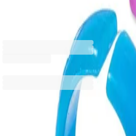
Learning Resources Комплект 
6704110008
Баркод: 848850117376
18,40 €
35,98 лв.
Ценa с ДДС
Добави към сравнение