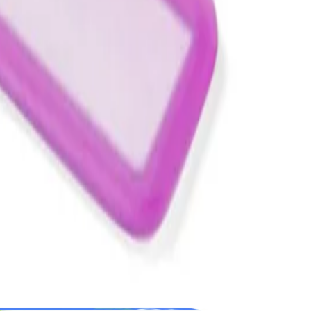
рябва да вземат един от регулируемите пръстени, да плъзнат
 и при използване на електронен носител.
зови, жълти и прозрачни) в удобен калъф тип мида.