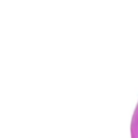
Начало
/
Образование
/
Детски Градини
/
Учебна 