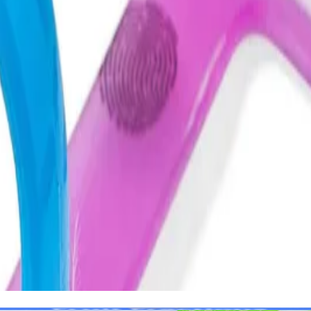
 лесно да проследяват текста, докато се учат да четат. Просто т
и за голямото четене! Помага както при хартиени страници, така
ли.
лям), 4 взаимозаменяеми цветни пръчици за маркиране (сини, ро