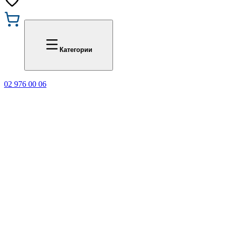
Промоции
Office 1
Категории
02 976 00 06
🎁 Купи 3 продукта с мар