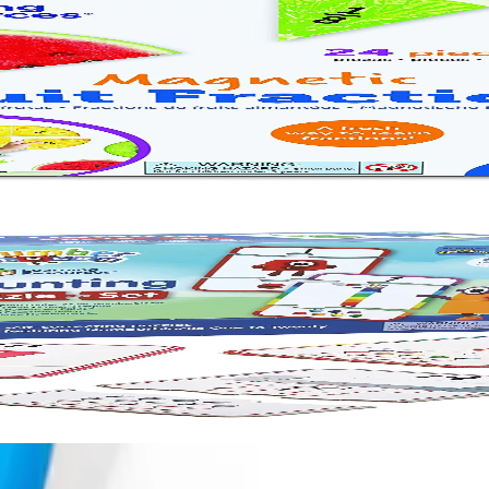
гнитни