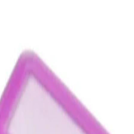
Литература
/
Български Език
/
Learning Resource