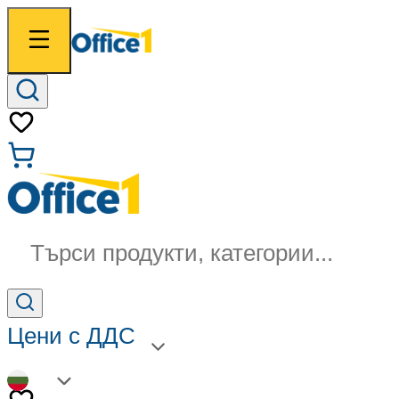
Търси продукти, категории...
Цени с ДДС
BG