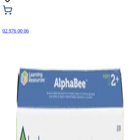
02 976 00 06
🎁 Купи 3 продукта с марката Faber-Castell и вземи
най-евтиния БЕЗПЛАТНО! Важи само онлайн до
31.08.2026 г.