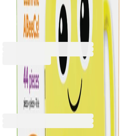
Азбука на английски, в кутия
– пчела
6616020004
Баркод: 765023037876
33,74 €
66,00 лв.
Купи
33,74 €
66,00 лв.
Ценa с ДДС