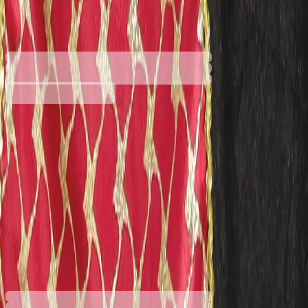
6640100183
Баркод: 8434077885376
33,74 €
66,00 лв.
Купи
Размер
10-12 години
14-16 години
5-6 години
7-9 години
33,74 €
66,00 лв.
Ценa с ДДС