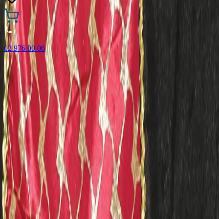
02 976 00 06
🎁 Купи 3 продукта с марката Faber-Castell и вземи
най-евтиния БЕЗПЛАТНО! Важи само онлайн до
31.08.2026 г.