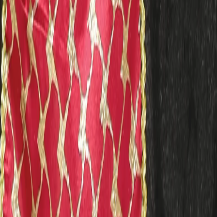
Начало
/
Образование
/
Училища
/
Театрално Изк
No Brand
Костюм на Средновековна
дама, за 10-12 годишни деца