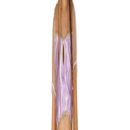
Начало
/
Образование
/
Училища
/
Театрално Изк
No Brand
Костюм на Арабска
принцеса, за 5-6 годишни