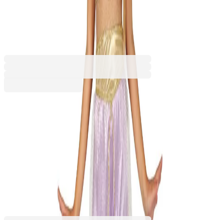
деца
6620020354
Баркод: 8434077814116
34,97 €
68,39 лв.
Купи
Размер
10-12 години
5-6 години
7-9 години
34,97 €
68,39 лв.
Ценa с ДДС