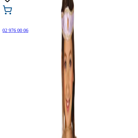
02 976 00 06
🎁 Купи 3 продукта с марката Faber-Castell и вземи
най-евтиния БЕЗПЛАТНО! Важи само онлайн до
31.08.2026 г.