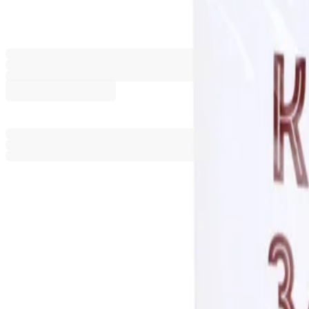
5025280086
Баркод: 3800206204540
1,19 €
2,32 лв.
Ценa с ДДС
Добави към сравнение