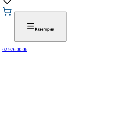
Промоции
Office 1
Категории
02 976 00 06
🎁 Купи 3 продукта с мар