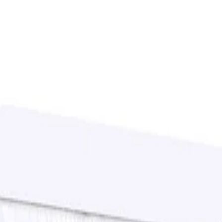
ативи
/
Клечки За Зъби, В Единична Опаковка, 5
аковка, 500 броя