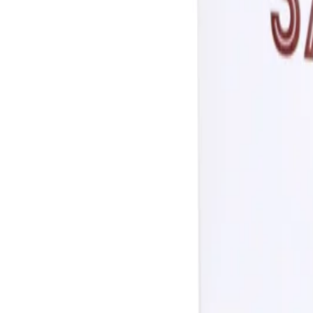
Описание
Клечки за зъби за еднократна употреба.
Спецификации
Материал
Дърво
Опаковка [брой]
500
Тип
За еднократна употреба