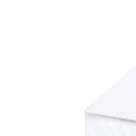
Начало
/
Напитки И Храни
/
Прибори И Консум
No Brand
Клечки за зъби, в единична оп