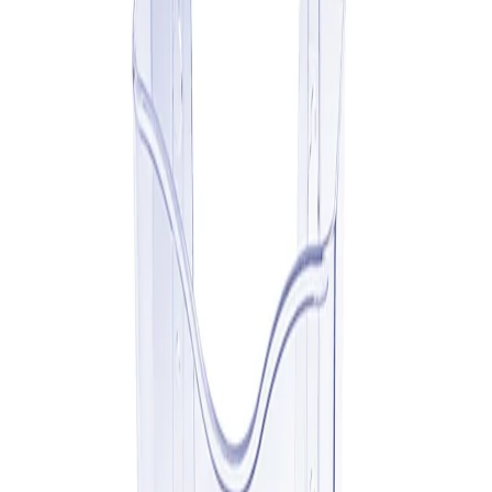
Начало
/
Офис Консумативи
/
Средства За През
KEJEA Поставка за брошури,