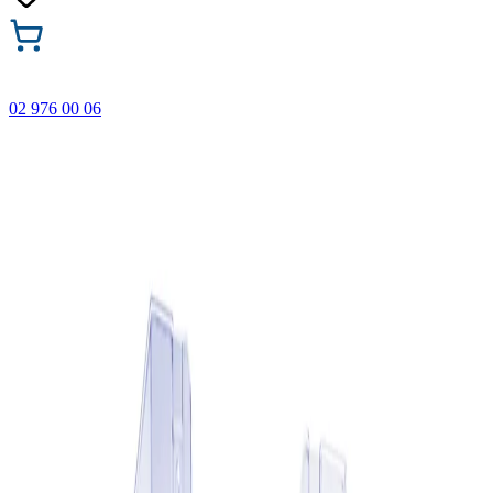
02 976 00 06
🎁 Купи 3 продукта с марката Faber-Castell и вземи
най-евтиния БЕЗПЛАТНО! Важи само онлайн до
31.08.2026 г.