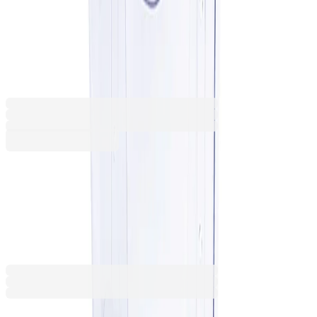
стенна, вертикална, 99 х 210
mm, прозрачна
1076100101
Баркод: 6941032909913
3,67 €
7,18 лв.
Купи
3,67 €
7,18 лв.
Ценa с ДДС