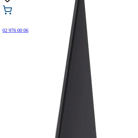
02 976 00 06
🎁 Купи 3 продукта с марката Faber-Castell и вземи
най-евтиния БЕЗПЛАТНО! Важи само онлайн до
31.08.2026 г.