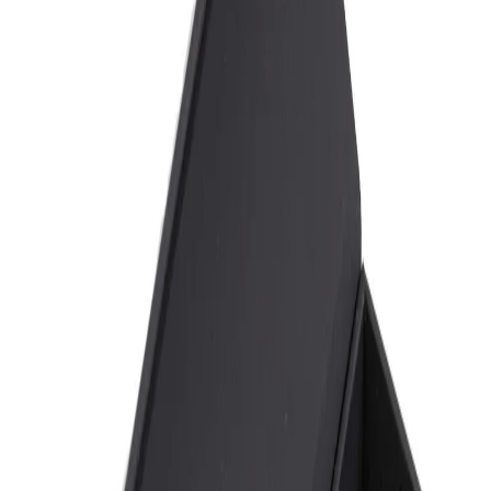
Начало
/
Премиум Продукти
/
Пищещи Средств