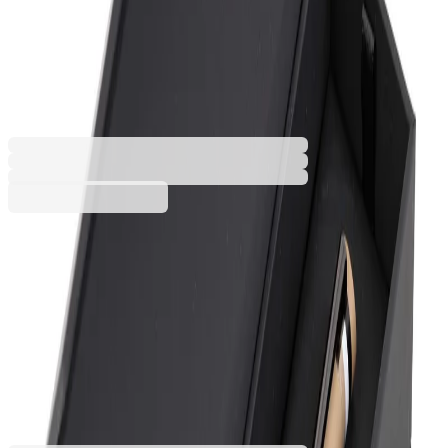
Hugo Boss Ролер Loop Iconic,
в кутия, карамел
6110280106
Баркод: 5420056179362
85,84 €
167,88 лв.
Купи
Цвят на корпуса
Карамел
Черен
85,84 €
167,88 лв.
Ценa с ДДС