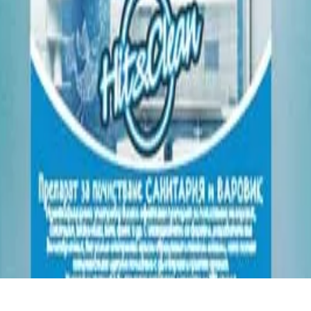
ане на варовик.
яването.