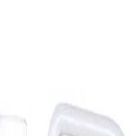
 Club
Магазини
Каталози
Услуги
Реализ
ката Faber-Castell и вземи най-евтиния БЕЗПЛАТНО! Важи сам