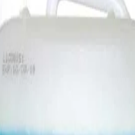
арати За Тоалетна И Баня
/
Препарат За Почиств