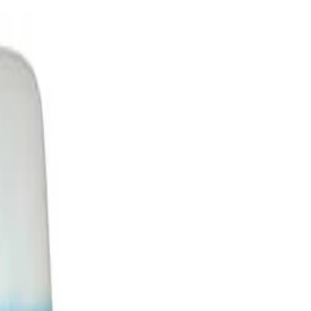
ане На Тоалетна Hit&Clean, Гел, 5 L