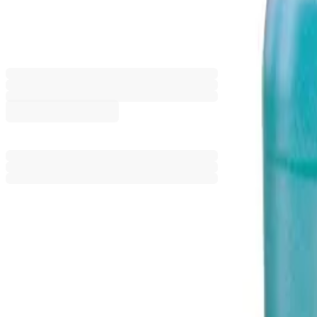
Препарат за почистване на тоа
5070260039
Баркод: 3800218421478
7,19 €
14,06 лв.
Ценa с ДДС
Добави към сравнение