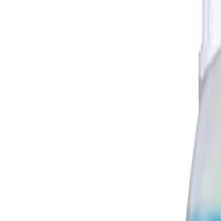
Начало
/
Хигиена
/
Почистващи Препарати
/
Преп