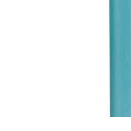
Описание
Препарат за почистване на санитарни помещения и премахв
Разходна норма: до 1 към 100 с вода, в зависимост от замърс
Обем: 5 L.
Спецификации
Тип
Почистващи препарати
Цвят
Син
Вид
Гел за тоалетни чинии и баня
Обем
5
Свързани продукти
Временно изчерпан