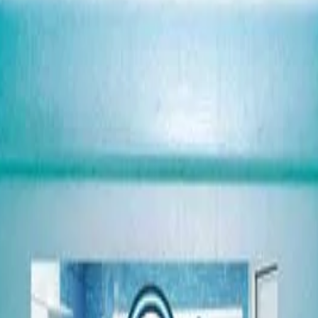
летна Hit&Clean, гел, 5 L