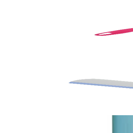
York
Четка за бутилки York, 500 ml
5080100079
1,13 €
2,21 лв.
Ценa с ДДС
Уведоми ме
Временно изчерпан
York
Стъклочистачка York Bacteria Stop
5080120157
3,47 €
6,78 лв.
Ценa с ДДС
Уведоми ме